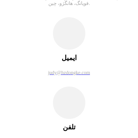
فویانگ، هانگژو، چین.
ایمیل
judy@hzdongke.com
تلفن