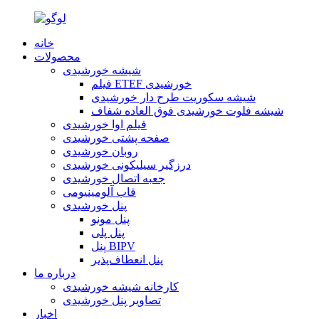
خانه
محصولات
شیشه خورشیدی
فیلم ETEF خورشیدی
شیشه سکوریت طرح دار خورشیدی
شیشه فلوت خورشیدی فوق العاده شفاف
فیلم اوا خورشیدی
صفحه پشتی خورشیدی
روبان خورشیدی
درزگیر سیلیکونی خورشیدی
جعبه اتصال خورشیدی
قاب آلومینیومی
پنل خورشیدی
پنل مونو
پنل پلی
پنل BIPV
پنل انعطاف‌پذیر
درباره ما
کارخانه شیشه خورشیدی
تصاویر پنل خورشیدی
اخبار