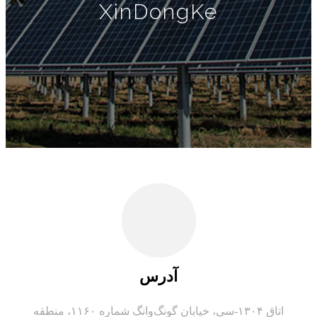
XinDongKe
آدرس
اتاق ۱۳۰۴-سی، خیابان گونگ‌وانگ شماره ۱۱۶۰، منطقه