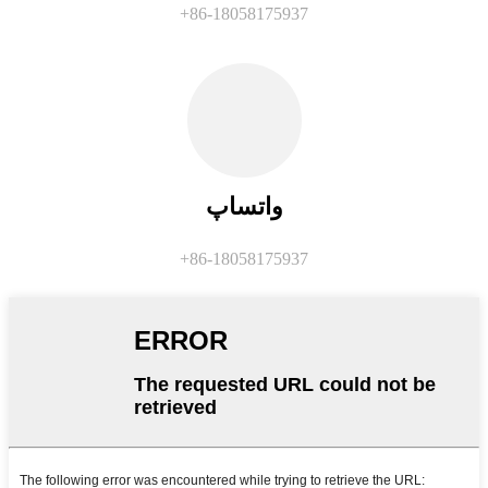
‎+86-18058175937‎
واتساپ
‎+86-18058175937‎