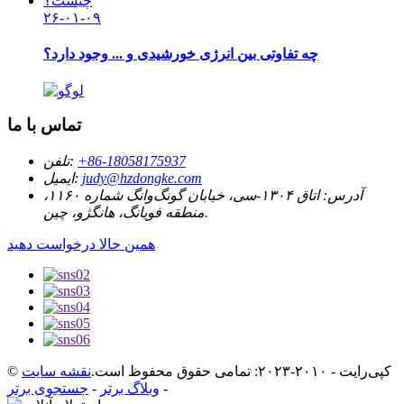
۲۶-۰۱-۰۹
چه تفاوتی بین انرژی خورشیدی و ... وجود دارد؟
تماس با ما
‎+86-18058175937‎
تلفن:
judy@hzdongke.com
ایمیل:
آدرس:
اتاق ۱۳۰۴-سی، خیابان گونگ‌وانگ شماره ۱۱۶۰،
منطقه فویانگ، هانگژو، چین.
همین حالا درخواست دهید
© کپی‌رایت - ۲۰۱۰-۲۰۲۳: تمامی حقوق محفوظ است.
نقشه سایت
-
وبلاگ برتر
-
جستجوی برتر