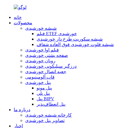
خانه
محصولات
شیشه خورشیدی
فیلم ETEF خورشیدی
شیشه سکوریت طرح دار خورشیدی
شیشه فلوت خورشیدی فوق العاده شفاف
فیلم اوا خورشیدی
صفحه پشتی خورشیدی
روبان خورشیدی
درزگیر سیلیکونی خورشیدی
جعبه اتصال خورشیدی
قاب آلومینیومی
پنل خورشیدی
پنل مونو
پنل پلی
پنل BIPV
پنل انعطاف‌پذیر
درباره ما
کارخانه شیشه خورشیدی
تصاویر پنل خورشیدی
اخبار