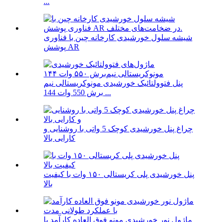
...
شیشه سلول خورشیدی کارخانه چین با فناوری
پوشش AR
پنل فتوولتائیک خورشیدی مونوکریستالی نیم
برش 550 وات 144 ...
چراغ پنل خورشیدی کوچک 5 واتی با روشنایی و
کارایی بالا
پنل خورشیدی پلی کریستالی ۱۵۰ وات با کیفیت
بالا
ماژول نور خورشیدی مونو فوق العاده کارآمد با