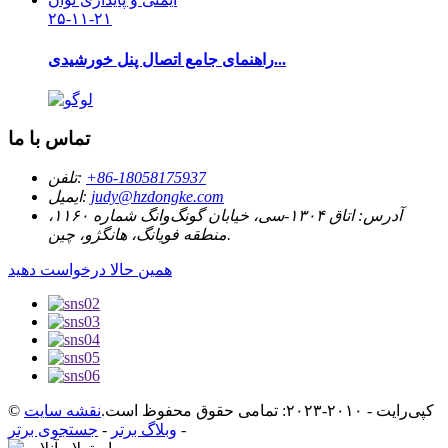
۲۵-۱۱-۲۱
راهنمای جامع اتصال پنل خورشیدی...
تماس با ما
‎+86-18058175937‎
تلفن:
judy@hzdongke.com
ایمیل:
آدرس:
اتاق ۱۳۰۴-سی، خیابان گونگ‌وانگ شماره ۱۱۶۰،
منطقه فویانگ، هانگژو، چین.
همین حالا درخواست دهید
© کپی‌رایت - ۲۰۱۰-۲۰۲۳: تمامی حقوق محفوظ است.
نقشه سایت
-
وبلاگ برتر
-
جستجوی برتر