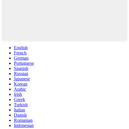
English
French
German
Portuguese
Spanish
Russian
Japanese
Korean
Arabic
Irish
Greek
Turkish
Italian
Danish
Romanian
Indonesian