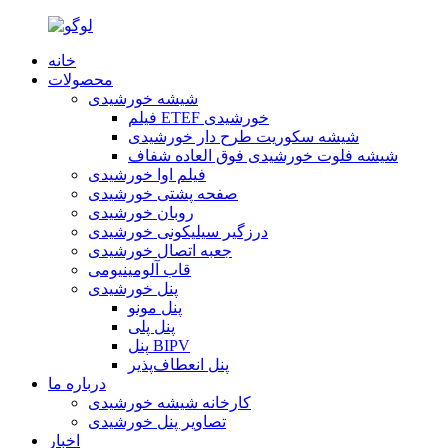
خانه
محصولات
شیشه خورشیدی
فیلم ETEF خورشیدی
شیشه سکوریت طرح دار خورشیدی
شیشه فلوت خورشیدی فوق العاده شفاف
فیلم اوا خورشیدی
صفحه پشتی خورشیدی
روبان خورشیدی
درزگیر سیلیکونی خورشیدی
جعبه اتصال خورشیدی
قاب آلومینیومی
پنل خورشیدی
پنل مونو
پنل پلی
پنل BIPV
پنل انعطاف‌پذیر
درباره ما
کارخانه شیشه خورشیدی
تصاویر پنل خورشیدی
اخبار