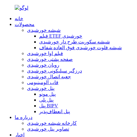
خانه
محصولات
شیشه خورشیدی
فیلم ETEF خورشیدی
شیشه سکوریت طرح دار خورشیدی
شیشه فلوت خورشیدی فوق العاده شفاف
فیلم اوا خورشیدی
صفحه پشتی خورشیدی
روبان خورشیدی
درزگیر سیلیکونی خورشیدی
جعبه اتصال خورشیدی
قاب آلومینیومی
پنل خورشیدی
پنل مونو
پنل پلی
پنل BIPV
پنل انعطاف‌پذیر
درباره ما
کارخانه شیشه خورشیدی
تصاویر پنل خورشیدی
اخبار