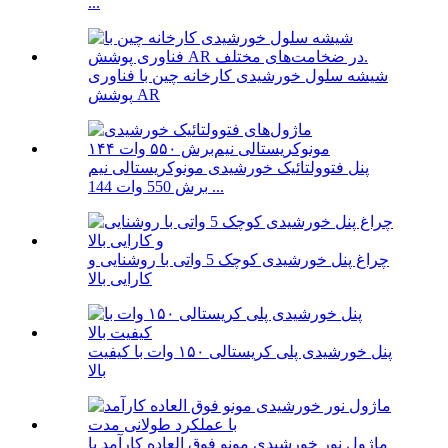
...
شیشه سلول خورشیدی کارخانه چین با فناوری
پوشش AR
پنل فتوولتائیک خورشیدی مونوکریستالی نیم
برش 550 وات 144 ...
چراغ پنل خورشیدی کوچک 5 واتی با روشنایی و
کارایی بالا
پنل خورشیدی پلی کریستالی ۱۵۰ وات با کیفیت
بالا
ماژول نور خورشیدی مونو فوق العاده کارآمد با