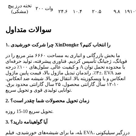
تخته درز پیچ
۲۰۰ وات
۱۹۱۰
۹.۸
۲۰.۵
۱۰.۴
۲۴.۶
(مشکی)
سوالات متداول
۱. چرا شرکت خورشیدی XinDongke را انتخاب کنیم؟
ما بخش بازرگانی و انباری به مساحت ۶۶۶۰ متر مربع را در
فویانگ، ژجیانگ تأسیس کردیم. فناوری پیشرفته، تولید حرفه‌ای
و کیفیت عالی. سلول‌های ۱۰۰٪ درجه A با محدوده تحمل توان
±۳٪. راندمان تبدیل ماژول بالا، قیمت پایین ماژول. EVA ضد
انعکاس و با ویسکوزیته بالا. انتقال نور بالا. شیشه ضد انعکاس.
۱۰-۱۲ سال گارانتی محصول، ۲۵ سال گارانتی محدود برق.
توانایی تولیدی قوی و تحویل سریع.
2. زمان تحویل محصولات شما چقدر است؟
تحویل سریع 10-15 روزه.
3. آیا گواهینامه دارید؟
بله، ما برای شیشه‌های خورشیدی، فیلم EVA، درزگیر سیلیکونی