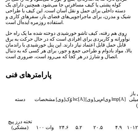
کوله پشتی یا کیف مسافرتی جا می‌شود. همچنین دارای یک
دسته داخلی برای حمل و نقل آسان است. این کیف با طراحی
شیک و مدرن، برای ماجراجویی‌های فضای باز، سفرهای کاری و
استفاده روزمره ایده‌آل است.
روی هم رفته، کیف تاشو خورشیدی دوخته شده ما یک راه حل
نوآورانه و کاربردی برای افرادی است که در حال حرکت به برق
قابل حمل قابل اعتماد نیاز دارند. این پنل خورشیدی با راندمان
بالا، مواد بادوام و طراحی جمع و جور، برای هر کسی که به دنبال
اتصال و شارژ در هر کجا که می‌رود است، ضروری است.
پارامترهای فنی
باز
lsc[A]
lmp[A]
یلی
وی‌ام‌پی[وی]
وُک[وی]
مشخصات
دسته
تخته درز پیچ
۱۰۱۲
۴.۹
۲۰.۵
۵.۲
۲۴.۶
۱۰۰ وات
(مشکی)