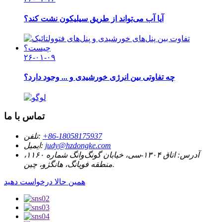
آیا آب می‌تواند از طریق سیلیکون نشت کند؟
۲۶-۰۱-۰۹
چه تفاوتی بین انرژی خورشیدی و ... وجود دارد؟
تماس با ما
‎+86-18058175937‎
تلفن:
judy@hzdongke.com
ایمیل:
آدرس:
اتاق ۱۳۰۴-سی، خیابان گونگ‌وانگ شماره ۱۱۶۰،
منطقه فویانگ، هانگژو، چین.
همین حالا درخواست دهید