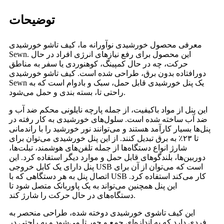
توضیحات
معرفی محصول خورشیدی نوآورانه ما، کیف تاشو خورشیدی
Sewn. این محصول برای رفع نیازهای انرژی افراد در حال
حرکت، چه در حال کمپینگ، کوهنوردی یا سفر به مناطق
دورافتاده بدون برق، طراحی شده است. کیف تاشو خورشیدی
Sewn یک پنل خورشیدی قابل حمل، سبک و بادوام است که به
راحتی تا، بسته بندی و حمل می‌شود.
این پنل از مواد باکیفیت، از جمله پارچه نایلونی محکم ضد آب و
ضد آب ساخته شده است. سلول‌های خورشیدی به کار رفته در
پنل‌ها بسیار کارآمد هستند و می‌توانند نور خورشید را با راندمانی
تا ۲۳٪ به برق تبدیل کنند. از این پنل خورشیدی می‌توان برای
شارژ انواع دستگاه‌ها از جمله تلفن‌های هوشمند، تبلت‌ها،
دوربین‌ها، بلندگوهای قابل حمل و موارد دیگر استفاده کرد. این
پنل دارای یک کابل خروجی USB است که می‌توان از آن برای
اتصال پنل به هر دستگاهی که با USB کار می‌کند استفاده کرد.
این پنل همچنین می‌تواند به یک پاوربانک متصل شود تا
دستگاه‌های در حال حرکت را شارژ کند.
این کیف تاشوی خورشیدی دوخته شده، طراحی منحصر به
فردی دارد که به اندازه‌ای جمع و جور تا می‌شود و به راحتی در