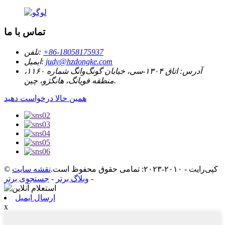
تماس با ما
‎+86-18058175937‎
تلفن:
judy@hzdongke.com
ایمیل:
آدرس:
اتاق ۱۳۰۴-سی، خیابان گونگ‌وانگ شماره ۱۱۶۰،
منطقه فویانگ، هانگژو، چین.
همین حالا درخواست دهید
© کپی‌رایت - ۲۰۱۰-۲۰۲۳: تمامی حقوق محفوظ است.
نقشه سایت
-
وبلاگ برتر
-
جستجوی برتر
ارسال ایمیل
x