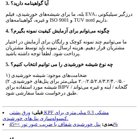
3. آیا گواهینامه دارید؟
بله، ما برای شیشه‌های خورشیدی، فیلم EVA، درزگیر سیلیکونی
و غیره، گواهینامه‌های ISO 9001 و TUV nord داریم.
4. چگونه می‌توانم برای آزمایش کیفیت نمونه بگیرم؟
ما می‌توانیم چند نمونه کوچک و رایگان برای آزمایش در اختیار
مشتریان قرار دهیم. هزینه ارسال نمونه باید توسط مشتریان
پرداخت شود. لطفاً توجه داشته باشید.
5. چه نوع شیشه خورشیدی را می توانیم انتخاب کنیم؟
۱) ضخامت‌های موجود: شیشه خورشیدی
۲.۰/۲.۵/۲.۸/۳.۲/۴.۰/۵.۰ میلی‌متر برای پنل‌های خورشیدی. ۲)
شیشه مورد استفاده برای BIPV / گلخانه / آینه و غیره می‌تواند
طبق درخواست شما سفارشی شود.
قبلی:
ورق پشتی KPF مشکی 0.3 میلی‌متری برای
کپسوله‌سازی پنل‌های خورشیدی.
پنل خورشیدی شفاف با ضریب عبور نور >=45%
بعدی: