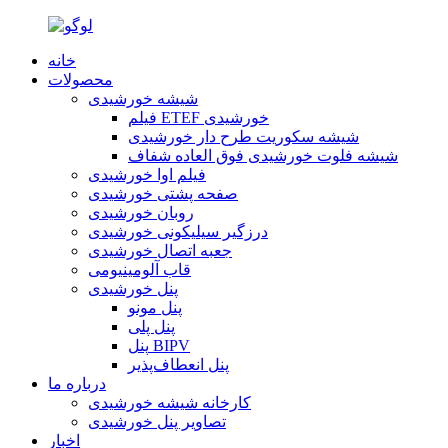
خانه
محصولات
شیشه خورشیدی
فیلم ETEF خورشیدی
شیشه سکوریت طرح دار خورشیدی
شیشه فلوت خورشیدی فوق العاده شفاف
فیلم اوا خورشیدی
صفحه پشتی خورشیدی
روبان خورشیدی
درزگیر سیلیکونی خورشیدی
جعبه اتصال خورشیدی
قاب آلومینیومی
پنل خورشیدی
پنل مونو
پنل پلی
پنل BIPV
پنل انعطاف‌پذیر
درباره ما
کارخانه شیشه خورشیدی
تصاویر پنل خورشیدی
اخبار