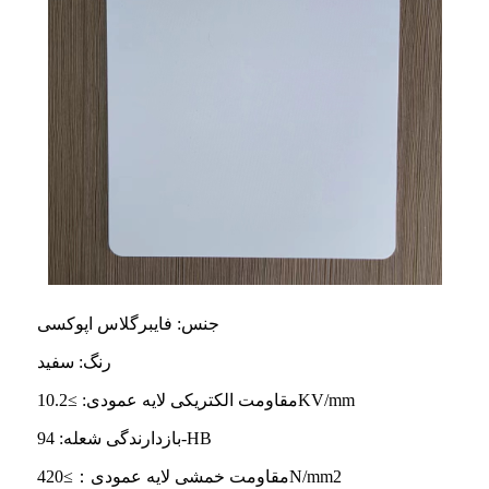
جنس: فایبرگلاس اپوکسی
رنگ: سفید
مقاومت الکتریکی لایه عمودی: ≥10.2KV/mm
بازدارندگی شعله: 94-HB
مقاومت خمشی لایه عمودی：≥420N/mm2