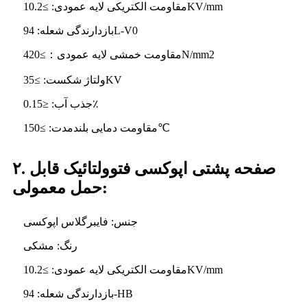
مقاومت الکتریکی لایه عمودی: ≥10.2KV/mm
بازدارندگی شعله: 94L-V0
مقاومت خمشی لایه عمودی：≥420N/mm2
ولتاژ شکست: ≥35KV
جذب آب: ≤0.15٪
مقاومت دمایی بلندمدت: ≥150℃
۲. صفحه پشتی اپوکسی فتوولتائیک قابل
حمل معمولی:
جنس: فایبرگلاس اپوکسی
رنگ: مشکی
مقاومت الکتریکی لایه عمودی: ≥10.2KV/mm
بازدارندگی شعله: 94-HB