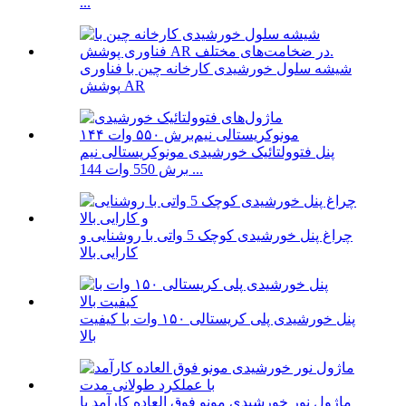
...
شیشه سلول خورشیدی کارخانه چین با فناوری
پوشش AR
پنل فتوولتائیک خورشیدی مونوکریستالی نیم
برش 550 وات 144 ...
چراغ پنل خورشیدی کوچک 5 واتی با روشنایی و
کارایی بالا
پنل خورشیدی پلی کریستالی ۱۵۰ وات با کیفیت
بالا
ماژول نور خورشیدی مونو فوق العاده کارآمد با