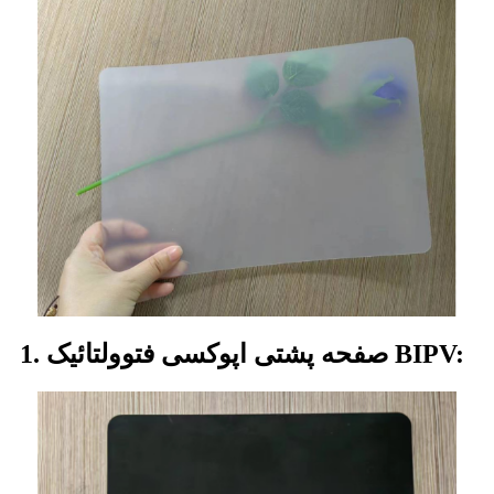
1. صفحه پشتی اپوکسی فتوولتائیک BIPV: