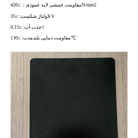
مقاومت خمشی لایه عمودی：≥420N/mm2
ولتاژ شکست: ≥35KV
جذب آب: ≤0.15٪
مقاومت دمایی بلندمدت: ≥130℃