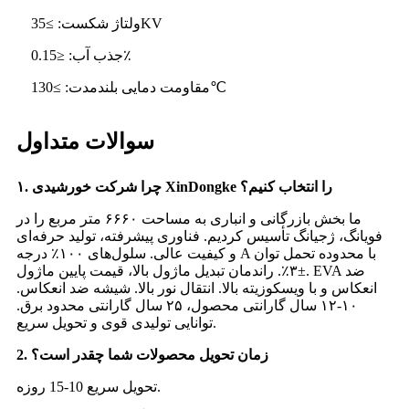
ولتاژ شکست: ≥35KV
جذب آب: ≤0.15٪
مقاومت دمایی بلندمدت: ≥130℃
سوالات متداول
۱. چرا شرکت خورشیدی XinDongke را انتخاب کنیم؟
ما بخش بازرگانی و انباری به مساحت ۶۶۶۰ متر مربع را در
فویانگ، ژجیانگ تأسیس کردیم. فناوری پیشرفته، تولید حرفه‌ای
و کیفیت عالی. سلول‌های ۱۰۰٪ درجه A با محدوده تحمل توان
±۳٪. راندمان تبدیل ماژول بالا، قیمت پایین ماژول. EVA ضد
انعکاس و با ویسکوزیته بالا. انتقال نور بالا. شیشه ضد انعکاس.
۱۰-۱۲ سال گارانتی محصول، ۲۵ سال گارانتی محدود برق.
توانایی تولیدی قوی و تحویل سریع.
2. زمان تحویل محصولات شما چقدر است؟
تحویل سریع 10-15 روزه.